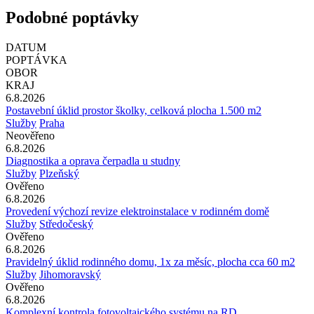
Podobné poptávky
DATUM
POPTÁVKA
OBOR
KRAJ
6.8.2026
Postavební úklid prostor školky, celková plocha 1.500 m2
Služby
Praha
Neověřeno
6.8.2026
Diagnostika a oprava čerpadla u studny
Služby
Plzeňský
Ověřeno
6.8.2026
Provedení výchozí revize elektroinstalace v rodinném domě
Služby
Středočeský
Ověřeno
6.8.2026
Pravidelný úklid rodinného domu, 1x za měsíc, plocha cca 60 m2
Služby
Jihomoravský
Ověřeno
6.8.2026
Komplexní kontrola fotovoltaického systému na RD