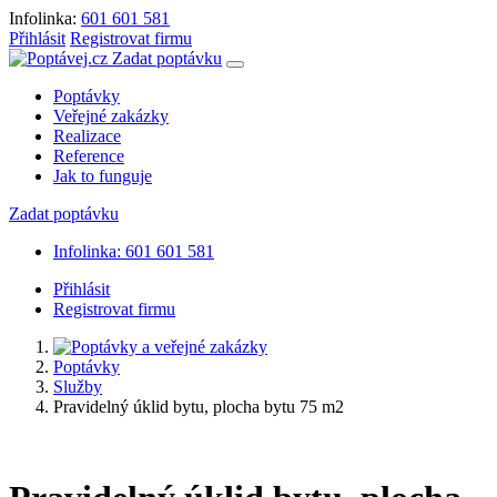
Infolinka:
601 601 581
Přihlásit
Registrovat firmu
Zadat poptávku
Poptávky
Veřejné zakázky
Realizace
Reference
Jak to funguje
Zadat poptávku
Infolinka: 601 601 581
Přihlásit
Registrovat firmu
Poptávky
Služby
Pravidelný úklid bytu, plocha bytu 75 m2