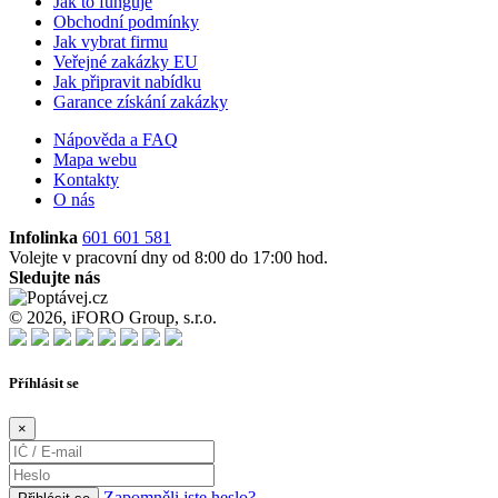
Jak to funguje
Obchodní podmínky
Jak vybrat firmu
Veřejné zakázky EU
Jak připravit nabídku
Garance získání zakázky
Nápověda a FAQ
Mapa webu
Kontakty
O nás
Infolinka
601 601 581
Volejte v pracovní dny od 8:00 do 17:00 hod.
Sledujte nás
© 2026, iFORO Group, s.r.o.
Příhlásit se
×
Zapomněli jste heslo?