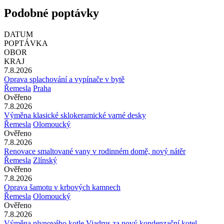
Podobné poptávky
DATUM
POPTÁVKA
OBOR
KRAJ
7.8.2026
Oprava splachování a vypínače v bytě
Řemesla
Praha
Ověřeno
7.8.2026
Výměna klasické sklokeramické varné desky
Řemesla
Olomoucký
Ověřeno
7.8.2026
Renovace smaltované vany v rodinném domě, nový nátěr
Řemesla
Zlínský
Ověřeno
7.8.2026
Oprava šamotu v krbových kamnech
Řemesla
Olomoucký
Ověřeno
7.8.2026
Výměna plynového kotle Viadrus za nový kondenzační kotel