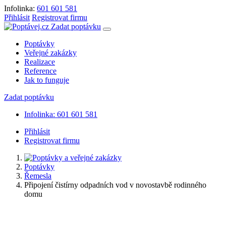
Infolinka:
601 601 581
Přihlásit
Registrovat firmu
Zadat poptávku
Poptávky
Veřejné zakázky
Realizace
Reference
Jak to funguje
Zadat poptávku
Infolinka: 601 601 581
Přihlásit
Registrovat firmu
Poptávky
Řemesla
Připojení čistírny odpadních vod v novostavbě rodinného
domu