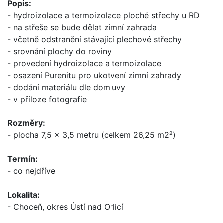
Popis:
- hydroizolace a termoizolace ploché střechy u RD
- na střeše se bude dělat zimní zahrada
- včetně odstranění stávající plechové střechy
- srovnání plochy do roviny
- provedení hydroizolace a termoizolace
- osazení Purenitu pro ukotvení zimní zahrady
- dodání materiálu dle domluvy
- v příloze fotografie
Rozměry:
- plocha 7,5 x 3,5 metru (celkem 26,25 m2²)
Termín:
- co nejdříve
Lokalita:
- Choceň, okres Ústí nad Orlicí