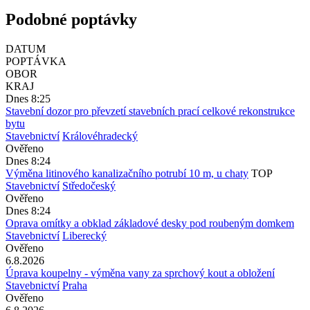
Podobné poptávky
DATUM
POPTÁVKA
OBOR
KRAJ
Dnes 8:25
Stavební dozor pro převzetí stavebních prací celkové rekonstrukce
bytu
Stavebnictví
Královéhradecký
Ověřeno
Dnes 8:24
Výměna litinového kanalizačního potrubí 10 m, u chaty
TOP
Stavebnictví
Středočeský
Ověřeno
Dnes 8:24
Oprava omítky a obklad základové desky pod roubeným domkem
Stavebnictví
Liberecký
Ověřeno
6.8.2026
Úprava koupelny - výměna vany za sprchový kout a obložení
Stavebnictví
Praha
Ověřeno