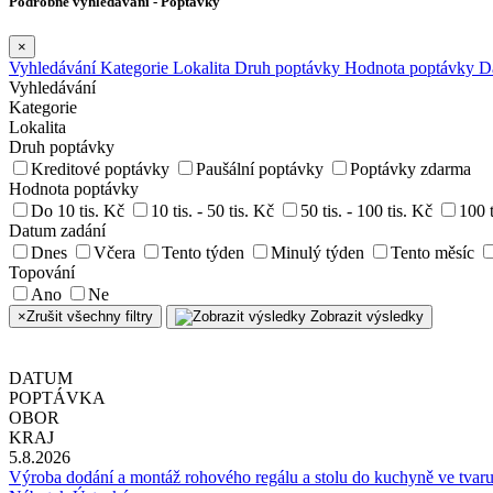
Podrobné vyhledávání - Poptávky
×
Vyhledávání
Kategorie
Lokalita
Druh poptávky
Hodnota poptávky
D
Vyhledávání
Kategorie
Lokalita
Druh poptávky
Kreditové poptávky
Paušální poptávky
Poptávky zdarma
Hodnota poptávky
Do 10 tis. Kč
10 tis. - 50 tis. Kč
50 tis. - 100 tis. Kč
100 t
Datum zadání
Dnes
Včera
Tento týden
Minulý týden
Tento měsíc
Topování
Ano
Ne
×
Zrušit všechny filtry
Zobrazit výsledky
DATUM
POPTÁVKA
OBOR
KRAJ
5.8.2026
Výroba dodání a montáž rohového regálu a stolu do kuchyně ve tvar