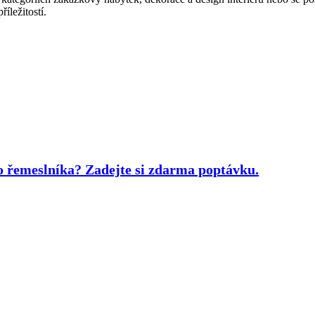
íležitostí.
bo řemeslníka?
Zadejte si zdarma poptávku.