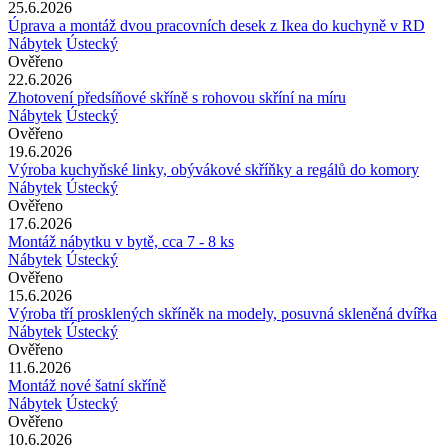
25.6.2026
Úprava a montáž dvou pracovních desek z Ikea do kuchyně v RD
Nábytek
Ústecký
Ověřeno
22.6.2026
Zhotovení předsíňové skříně s rohovou skříní na míru
Nábytek
Ústecký
Ověřeno
19.6.2026
Výroba kuchyňské linky, obývákové skříňky a regálů do komory
Nábytek
Ústecký
Ověřeno
17.6.2026
Montáž nábytku v bytě, cca 7 - 8 ks
Nábytek
Ústecký
Ověřeno
15.6.2026
Výroba tří prosklených skříněk na modely, posuvná skleněná dvířka
Nábytek
Ústecký
Ověřeno
11.6.2026
Montáž nové šatní skříně
Nábytek
Ústecký
Ověřeno
10.6.2026