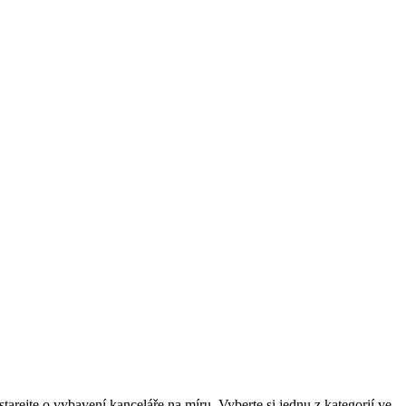
arejte o vybavení kanceláře na míru. Vyberte si jednu z kategorií ve