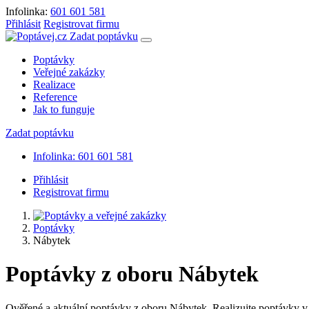
Infolinka:
601 601 581
Přihlásit
Registrovat firmu
Zadat poptávku
Poptávky
Veřejné zakázky
Realizace
Reference
Jak to funguje
Zadat poptávku
Infolinka: 601 601 581
Přihlásit
Registrovat firmu
Poptávky
Nábytek
Poptávky z oboru Nábytek
Ověřené a aktuální poptávky z oboru Nábytek. Realizujte poptávky v k