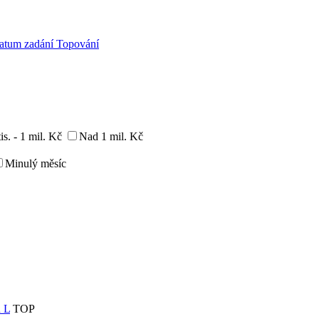
atum zadání
Topování
is. - 1 mil. Kč
Nad 1 mil. Kč
Minulý měsíc
u L
TOP