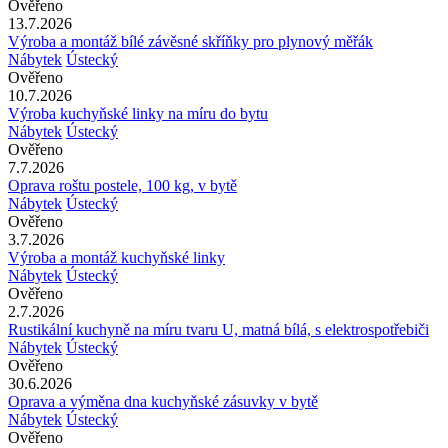
Ověřeno
13.7.2026
Výroba a montáž bílé závěsné skříňky pro plynový měřák
Nábytek
Ústecký
Ověřeno
10.7.2026
Výroba kuchyňské linky na míru do bytu
Nábytek
Ústecký
Ověřeno
7.7.2026
Oprava roštu postele, 100 kg, v bytě
Nábytek
Ústecký
Ověřeno
3.7.2026
Výroba a montáž kuchyňské linky
Nábytek
Ústecký
Ověřeno
2.7.2026
Rustikální kuchyně na míru tvaru U, matná bílá, s elektrospotřebiči
Nábytek
Ústecký
Ověřeno
30.6.2026
Oprava a výměna dna kuchyňské zásuvky v bytě
Nábytek
Ústecký
Ověřeno