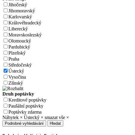
Jihočeský
Jihomoravský
Karlovarský
Královéhradecký
Liberecký
Moravskoslezský
Olomoucký
Pardubický
Plzeňský
Praha
Středočeský
Ústecký
Vysočina
Zlínský
Druh poptávky
Kreditové poptávky
Paušální poptávky
Poptávky zdarma
Nábytek
×
Ústecký
×
smazat vše
×
Podrobné vyhledávání
Hledat