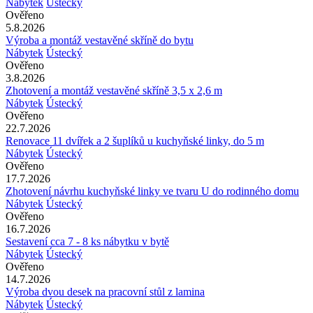
Nábytek
Ústecký
Ověřeno
5.8.2026
Výroba a montáž vestavěné skříně do bytu
Nábytek
Ústecký
Ověřeno
3.8.2026
Zhotovení a montáž vestavěné skříně 3,5 x 2,6 m
Nábytek
Ústecký
Ověřeno
22.7.2026
Renovace 11 dvířek a 2 šuplíků u kuchyňské linky, do 5 m
Nábytek
Ústecký
Ověřeno
17.7.2026
Zhotovení návrhu kuchyňské linky ve tvaru U do rodinného domu
Nábytek
Ústecký
Ověřeno
16.7.2026
Sestavení cca 7 - 8 ks nábytku v bytě
Nábytek
Ústecký
Ověřeno
14.7.2026
Výroba dvou desek na pracovní stůl z lamina
Nábytek
Ústecký