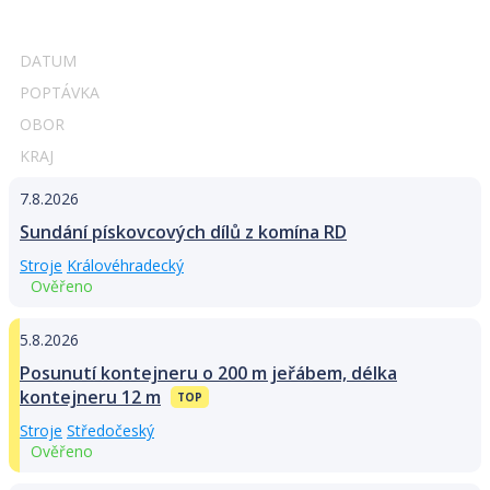
DATUM
POPTÁVKA
OBOR
KRAJ
7.8.2026
Sundání pískovcových dílů z komína RD
Stroje
Královéhradecký
Ověřeno
5.8.2026
Posunutí kontejneru o 200 m jeřábem, délka
kontejneru 12 m
TOP
Stroje
Středočeský
Ověřeno