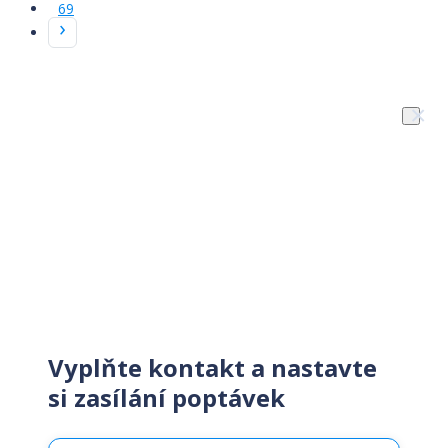
69
×
Získejte zákazníky snadno
rychle
Vyplňte kontakt a nastavte
si zasílání poptávek