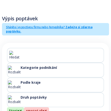
Výpis poptávek
Sháníte i vy poctivou firmu nebo řemeslníka?
Zadejte si zdarma
poptávku.
Kategorie podnikání
Podle kraje
Druh poptávky
×
×
Stroje
smazat vše