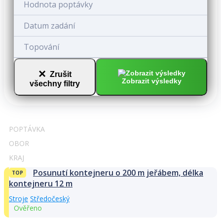
Hodnota poptávky
Datum zadání
Topování
×
Zrušit
Zobrazit výsledky
všechny filtry
POPTÁVKA
OBOR
KRAJ
Posunutí kontejneru o 200 m jeřábem, délka
TOP
kontejneru 12 m
Stroje
Středočeský
Ověřeno