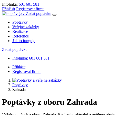
Infolinka:
601 601 581
Přihlásit
Registrovat firmu
Zadat poptávku
Poptávky
Veřejné zakázky
Realizace
Reference
Jak to funguje
Zadat poptávku
Infolinka: 601 601 581
Přihlásit
Registrovat firmu
Poptávky
Zahrada
Poptávky z oboru Zahrada
Výběr poptávek z oboru Zahrada. Realizujte aktuální a ověřené obchod