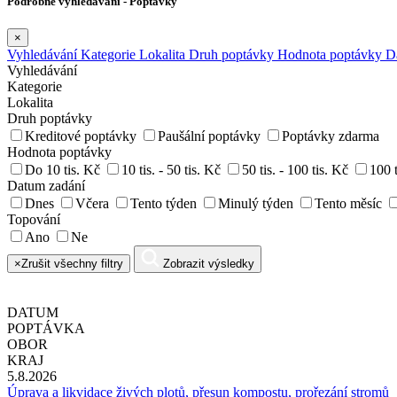
Podrobné vyhledávání - Poptávky
×
Vyhledávání
Kategorie
Lokalita
Druh poptávky
Hodnota poptávky
D
Vyhledávání
Kategorie
Lokalita
Druh poptávky
Kreditové poptávky
Paušální poptávky
Poptávky zdarma
Hodnota poptávky
Do 10 tis. Kč
10 tis. - 50 tis. Kč
50 tis. - 100 tis. Kč
100 t
Datum zadání
Dnes
Včera
Tento týden
Minulý týden
Tento měsíc
Topování
Ano
Ne
×
Zrušit všechny filtry
Zobrazit výsledky
DATUM
POPTÁVKA
OBOR
KRAJ
5.8.2026
Úprava a likvidace živých plotů, přesun kompostu, prořezání stromů