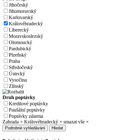
Jihočeský
Jihomoravský
Karlovarský
Královéhradecký
Liberecký
Moravskoslezský
Olomoucký
Pardubický
Plzeňský
Praha
Středočeský
Ústecký
Vysočina
Zlínský
Druh poptávky
Kreditové poptávky
Paušální poptávky
Poptávky zdarma
Zahrada
×
Královéhradecký
×
smazat vše
×
Podrobné vyhledávání
Hledat