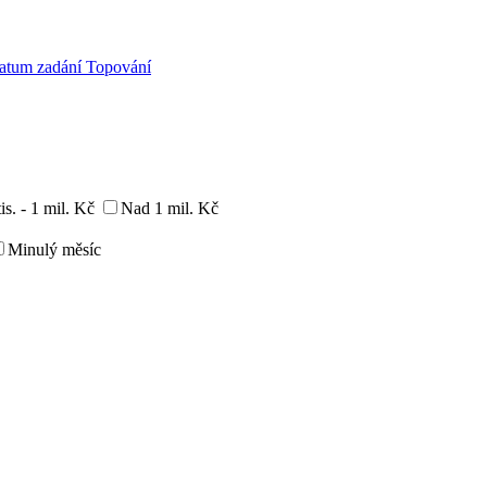
atum zadání
Topování
is. - 1 mil. Kč
Nad 1 mil. Kč
Minulý měsíc