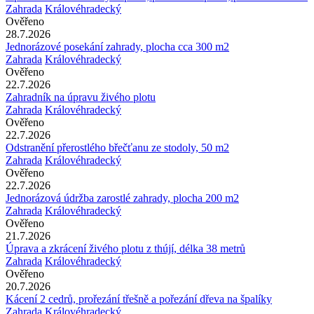
Zahrada
Královéhradecký
Ověřeno
28.7.2026
Jednorázové posekání zahrady, plocha cca 300 m2
Zahrada
Královéhradecký
Ověřeno
22.7.2026
Zahradník na úpravu živého plotu
Zahrada
Královéhradecký
Ověřeno
22.7.2026
Odstranění přerostlého břečťanu ze stodoly, 50 m2
Zahrada
Královéhradecký
Ověřeno
22.7.2026
Jednorázová údržba zarostlé zahrady, plocha 200 m2
Zahrada
Královéhradecký
Ověřeno
21.7.2026
Úprava a zkrácení živého plotu z thújí, délka 38 metrů
Zahrada
Královéhradecký
Ověřeno
20.7.2026
Kácení 2 cedrů, prořezání třešně a pořezání dřeva na špalíky
Zahrada
Královéhradecký