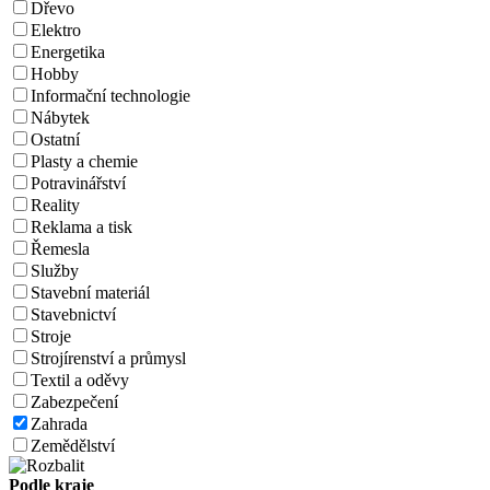
Dřevo
Elektro
Energetika
Hobby
Informační technologie
Nábytek
Ostatní
Plasty a chemie
Potravinářství
Reality
Reklama a tisk
Řemesla
Služby
Stavební materiál
Stavebnictví
Stroje
Strojírenství a průmysl
Textil a oděvy
Zabezpečení
Zahrada
Zemědělství
Podle kraje