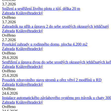
3.7.2026
Snížení a sestřižení živého plotu z tújí, délka 20 m
Zahrada
Královéhradecký
Ověřeno
3.7.2026
Zahradník na střih a úpravu 2 do sebe srostlých okrasných jehličnatý
Zahrada
Královéhradecký
Ověřeno
2.7.2026
Posekání zahrady u rodinného domu, plocha 4.200 m2
Zahrada
Královéhradecký
Ověřeno
29.6.2026
Sestřižení a úprava dvou do sebe srostlých okrasných jehličnatých ke
Zahrada
Královéhradecký
Ověřeno
25.6.2026
Posudek zdravotního stavu stromů a ořez větví 2 modřínů u RD
Zahrada
Královéhradecký
Ověřeno
24.6.2026
Instalace automatického závlahového systému pro trávník u chaty 30
Zahrada
Královéhradecký
Ověřeno