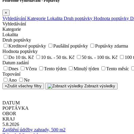
Podrobné vyhledávání - Poptávky
×
Vyhledávání
Kategorie
Lokalita
Druh poptávky
Hodnota poptávky
D
Vyhledávání
Kategorie
Lokalita
Druh poptávky
Kreditové poptávky
Paušální poptávky
Poptávky zdarma
Hodnota poptávky
Do 10 tis. Kč
10 tis. - 50 tis. Kč
50 tis. - 100 tis. Kč
100 t
Datum zadání
Dnes
Včera
Tento týden
Minulý týden
Tento měsíc
Topování
Ano
Ne
×
Zrušit všechny filtry
Zobrazit výsledky
DATUM
POPTÁVKA
OBOR
KRAJ
5.8.2026
Zajištění údržby zahrady, 500 m2