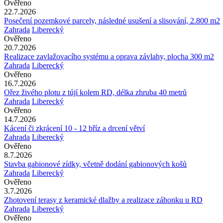
Ověřeno
22.7.2026
Posečení pozemkové parcely, následné usušení a slisování, 2.800 m2
Zahrada
Liberecký
Ověřeno
20.7.2026
Realizace zavlažovacího systému a oprava závlahy, plocha 300 m2
Zahrada
Liberecký
Ověřeno
16.7.2026
Ořez živého plotu z tújí kolem RD, délka zhruba 40 metrů
Zahrada
Liberecký
Ověřeno
14.7.2026
Kácení či zkrácení 10 - 12 bříz a drcení větví
Zahrada
Liberecký
Ověřeno
8.7.2026
Stavba gabionové zídky, včetně dodání gabionových košů
Zahrada
Liberecký
Ověřeno
3.7.2026
Zhotovení terasy z keramické dlažby a realizace záhonku u RD
Zahrada
Liberecký
Ověřeno