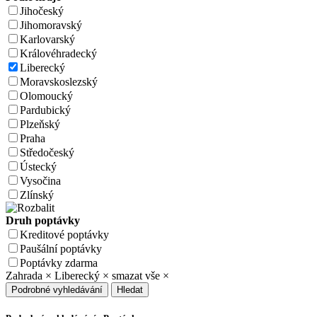
Jihočeský
Jihomoravský
Karlovarský
Královéhradecký
Liberecký
Moravskoslezský
Olomoucký
Pardubický
Plzeňský
Praha
Středočeský
Ústecký
Vysočina
Zlínský
Druh poptávky
Kreditové poptávky
Paušální poptávky
Poptávky zdarma
Zahrada
×
Liberecký
×
smazat vše
×
Podrobné vyhledávání
Hledat