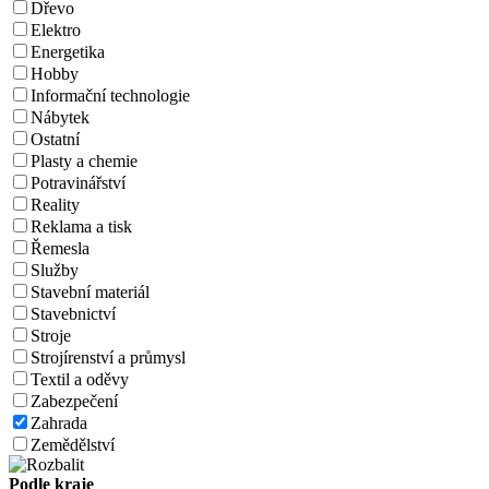
Dřevo
Elektro
Energetika
Hobby
Informační technologie
Nábytek
Ostatní
Plasty a chemie
Potravinářství
Reality
Reklama a tisk
Řemesla
Služby
Stavební materiál
Stavebnictví
Stroje
Strojírenství a průmysl
Textil a oděvy
Zabezpečení
Zahrada
Zemědělství
Podle kraje