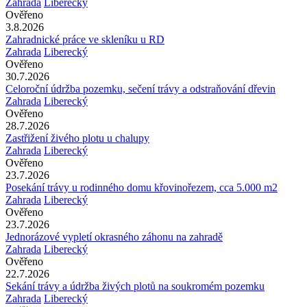
Zahrada
Liberecký
Ověřeno
3.8.2026
Zahradnické práce ve skleníku u RD
Zahrada
Liberecký
Ověřeno
30.7.2026
Celoroční údržba pozemku, sečení trávy a odstraňování dřevin
Zahrada
Liberecký
Ověřeno
28.7.2026
Zastřižení živého plotu u chalupy
Zahrada
Liberecký
Ověřeno
23.7.2026
Posekání trávy u rodinného domu křovinořezem, cca 5.000 m2
Zahrada
Liberecký
Ověřeno
23.7.2026
Jednorázové vypletí okrasného záhonu na zahradě
Zahrada
Liberecký
Ověřeno
22.7.2026
Sekání trávy a údržba živých plotů na soukromém pozemku
Zahrada
Liberecký