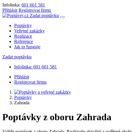
Infolinka:
601 601 581
Přihlásit
Registrovat firmu
Zadat poptávku
Poptávky
Veřejné zakázky
Realizace
Reference
Jak to funguje
Zadat poptávku
Infolinka: 601 601 581
Přihlásit
Registrovat firmu
Poptávky
Zahrada
Poptávky z oboru Zahrada
Výběr poptávek z oboru Zahrada. Realizujte aktuální a ověřené obchod