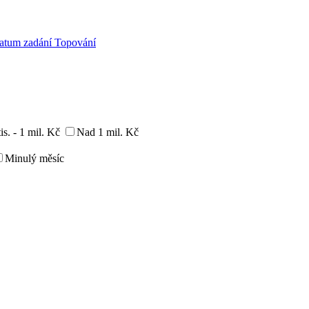
atum zadání
Topování
is. - 1 mil. Kč
Nad 1 mil. Kč
Minulý měsíc