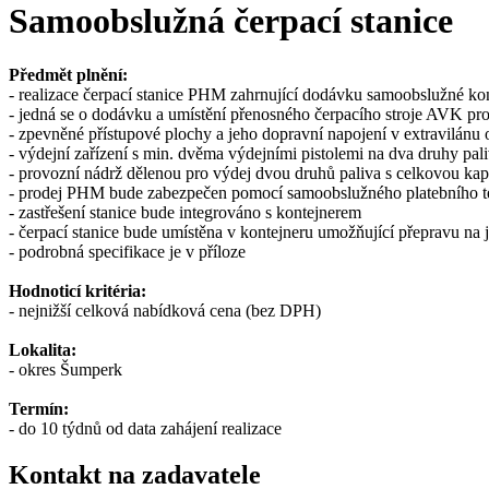
Samoobslužná čerpací stanice
Předmět plnění:
- realizace čerpací stanice PHM zahrnující dodávku samoobslužné kon
- jedná se o dodávku a umístění přenosného čerpacího stroje AVK p
- zpevněné přístupové plochy a jeho dopravní napojení v extravilánu ob
- výdejní zařízení s min. dvěma výdejními pistolemi na dva druhy pal
- provozní nádrž dělenou pro výdej dvou druhů paliva s celkovou kap
- prodej PHM bude zabezpečen pomocí samoobslužného platebního ter
- zastřešení stanice bude integrováno s kontejnerem
- čerpací stanice bude umístěna v kontejneru umožňující přepravu na 
- podrobná specifikace je v příloze
Hodnoticí kritéria:
- nejnižší celková nabídková cena (bez DPH)
Lokalita:
- okres Šumperk
Termín:
- do 10 týdnů od data zahájení realizace
Kontakt na zadavatele