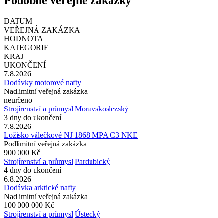
Podobné veřejné zakázky
DATUM
VEŘEJNÁ ZAKÁZKA
HODNOTA
KATEGORIE
KRAJ
UKONČENÍ
7.8.2026
Dodávky motorové nafty
Nadlimitní veřejná zakázka
neurčeno
Strojírenství a průmysl
Moravskoslezský
3 dny do ukončení
7.8.2026
Ložisko válečkové NJ 1868 MPA C3 NKE
Podlimitní veřejná zakázka
900 000 Kč
Strojírenství a průmysl
Pardubický
4 dny do ukončení
6.8.2026
Dodávka arktické nafty
Nadlimitní veřejná zakázka
100 000 000 Kč
Strojírenství a průmysl
Ústecký