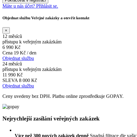
Máte u nás účet? Přihlásit se.
Objednat službu Veřejné zakázky a otevřít kontakt
×
12 měsíců
přístupu k veřejným zakázkám
6 990 Kč
Cena 19 Kč / den
Objednat službu
24 měsíců
přístupu k veřejným zakázkám
11 990 Kč
SLEVA 8 000 Kč
Objednat službu
Ceny uvedeny bez DPH. Platbu online zprostředkuje GOPAY.
Nejrychlejší zasílání veřejných zakázek
Více než 300 nových zakázek denně
Snadná filtrace dle vaši