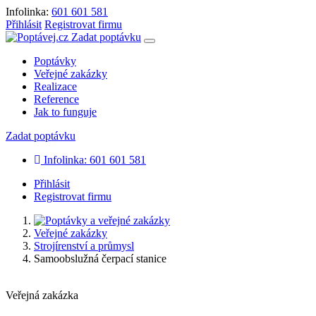
Infolinka:
601 601 581
Přihlásit
Registrovat firmu
Zadat poptávku
Poptávky
Veřejné zakázky
Realizace
Reference
Jak to funguje
Zadat poptávku
Infolinka: 601 601 581
Přihlásit
Registrovat firmu
Veřejné zakázky
Strojírenství a průmysl
Samoobslužná čerpací stanice
Veřejná zakázka