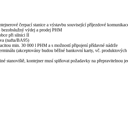
tejnerové čerpací stanice a výstavbu související příjezdové komunikac
ro bezobslužný výdej a prodej PHM
ce při silnici II
iva (nafta/BA95)
acitou min. 30 000 l PHM a s možností připojení přídavné nádrže
minálu (akceptovány budou běžné bankovní karty, vč. produktových a
jiné stanoviště, kontejner musí splňovat požadavky na přepravitelnou 