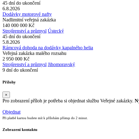
45 dní do ukončení
6.8.2026
Dodávky motorové nafty
Nadlimitní veřejná zakázka
140 000 000 Kč
Strojírenství a průmysl
Ústecký
45 dní do ukončení
5.8.2026
Rámcová dohoda na dodávky kapalného helia
Veřejná zakázka malého rozsahu
2 950 000 Kč
Strojírenství a průmysl
Jihomoravský
9 dní do ukončení
Přílohy
×
Pro zobrazení příloh je potřeba si objednat službu Veřejné zakázky.
Ny
Objednat
Při platbě kartou budete mít k přílohám přístup do 2 minut.
Zobrazení kontaktu