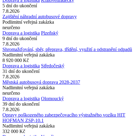
Doprava a logistika
Královéhradecký
5 dní do ukončení
7.8.2026
Zajištění náhradní autobusové dopravy
Podlimitní veřejná zakázka
neurčeno
Doprava a logistika
Plzeňský
9 dní do ukončení
7.8.2026
Shromažďování, sběr, přeprava, třídění, využití a odstranění odpadů
Nadlimitní veřejná zakázka
8 920 000 Kč
Doprava a logistika
Středočeský
31 dní do ukončení
7.8.2026
Městská autobusová doprava 2028-2037
Nadlimitní veřejná zakázka
neurčeno
Doprava a logistika
Olomoucký
39 dní do ukončení
7.8.2026
Opravy poškozeného zabezpečovacího výstražného vozíku HIT
HOFMAN ZSP-10.1
Nadlimitní veřejná zakázka
332 000 Kč