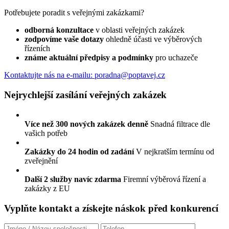
Potřebujete poradit s veřejnými zakázkami?
odborná konzultace
v oblasti veřejných zakázek
zodpovíme vaše dotazy
ohledně účasti ve výběrových
řízeních
známe aktuální předpisy a podmínky
pro uchazeče
Kontaktujte nás
na e-mailu: poradna@poptavej.cz
Nejrychlejší zasílání veřejných zakázek
Více než 300 nových zakázek denně
Snadná filtrace dle
vašich potřeb
Zakázky do 24 hodin od zadání
V nejkratším termínu od
zveřejnění
Další 2 služby navíc zdarma
Firemní výběrová řízení a
zakázky z EU
Vyplňte kontakt a získejte náskok před konkurencí