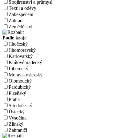
Strojírenství a průmysl
Textil a oděvy
Zabezpečení
Zahrada
Zemědělství
Podle kraje
Jihočeský
Jihomoravský
Karlovarský
Královéhradecký
Liberecký
Moravskoslezský
Olomoucký
Pardubický
Plzeňský
Praha
Středočeský
Ústecký
Vysočina
Zlínský
Zahraničí