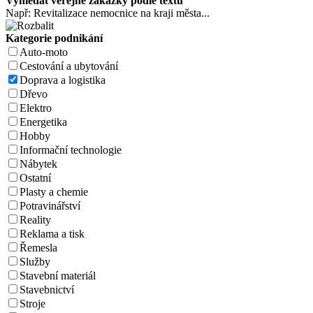
Vyhledat veřejné zakázky podle textu
Např: Revitalizace nemocnice na kraji města...
Kategorie podnikání
Auto-moto
Cestování a ubytování
Doprava a logistika
Dřevo
Elektro
Energetika
Hobby
Informační technologie
Nábytek
Ostatní
Plasty a chemie
Potravinářství
Reality
Reklama a tisk
Řemesla
Služby
Stavební materiál
Stavebnictví
Stroje