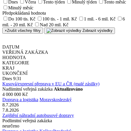
Dnes
Včera
Tento týden
Minulý týden
Tento měsíc
Minulý měsíc
Předpokládaná hodnota
Do 100 tis. Kč
100 tis. - 1 mil. Kč
1 mil. - 6 mil. Kč
6
mil. - 20 mil. Kč
Nad 20 mil. Kč
×
Zrušit všechny filtry
Zobrazit výsledky
DATUM
VEŘEJNÁ ZAKÁZKA
HODNOTA
KATEGORIE
KRAJ
UKONČENÍ
Dnes 9:31
Kusová/expresní přeprava v EU a ČR (malé zásilky)
Nadlimitní veřejná zakázka
Aktualizováno
4 000 000 Kč
Doprava a logistika
Moravskoslezský
8.7.2026
7.8.2026
Zajištění náhradní autobusové dopravy
Podlimitní veřejná zakázka
neurčeno