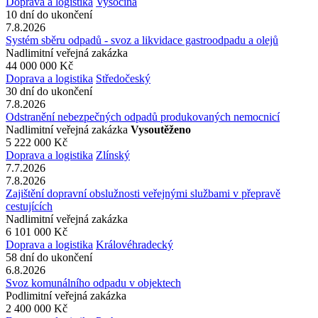
Doprava a logistika
Vysočina
10 dní do ukončení
7.8.2026
Systém sběru odpadů - svoz a likvidace gastroodpadu a olejů
Nadlimitní veřejná zakázka
44 000 000 Kč
Doprava a logistika
Středočeský
30 dní do ukončení
7.8.2026
Odstranění nebezpečných odpadů produkovaných nemocnicí
Nadlimitní veřejná zakázka
Vysoutěženo
5 222 000 Kč
Doprava a logistika
Zlínský
7.7.2026
7.8.2026
Zajištění dopravní obslužnosti veřejnými službami v přepravě
cestujících
Nadlimitní veřejná zakázka
6 101 000 Kč
Doprava a logistika
Královéhradecký
58 dní do ukončení
6.8.2026
Svoz komunálního odpadu v objektech
Podlimitní veřejná zakázka
2 400 000 Kč