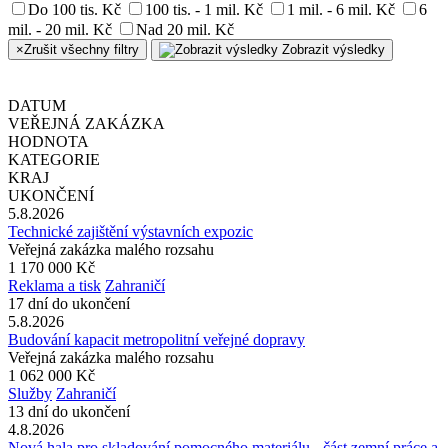
Do 100 tis. Kč
100 tis. - 1 mil. Kč
1 mil. - 6 mil. Kč
6
mil. - 20 mil. Kč
Nad 20 mil. Kč
×
Zrušit všechny filtry
Zobrazit výsledky
DATUM
VEŘEJNÁ ZAKÁZKA
HODNOTA
KATEGORIE
KRAJ
UKONČENÍ
5.8.2026
Technické zajištění výstavních expozic
Veřejná zakázka malého rozsahu
1 170 000 Kč
Reklama a tisk
Zahraničí
17 dní do ukončení
5.8.2026
Budování kapacit metropolitní veřejné dopravy
Veřejná zakázka malého rozsahu
1 062 000 Kč
Služby
Zahraničí
13 dní do ukončení
4.8.2026
Nová hala pro skladování pomocného materiálu - část zemní práce a