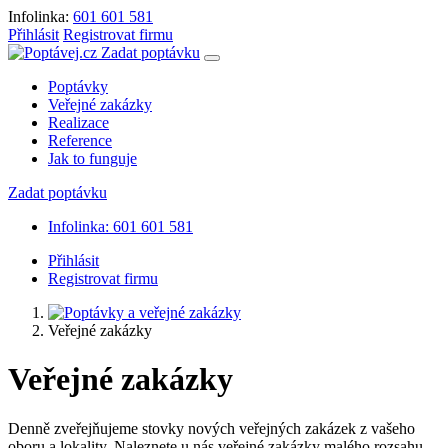
Infolinka:
601 601 581
Přihlásit
Registrovat firmu
Zadat poptávku
Poptávky
Veřejné zakázky
Realizace
Reference
Jak to funguje
Zadat poptávku
Infolinka: 601 601 581
Přihlásit
Registrovat firmu
Veřejné zakázky
Veřejné zakázky
Denně zveřejňujeme stovky nových veřejných zakázek z vašeho
oboru a lokality. Naleznete u nás veřejné zakázky malého rozsahu,