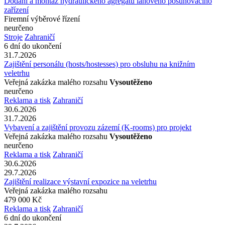
Dodání a montáž hydraulického agregátu lanového posunovacího
zařízení
Firemní výběrové řízení
neurčeno
Stroje
Zahraničí
6 dní do ukončení
31.7.2026
Zajištění personálu (hosts/hostesses) pro obsluhu na knižním
veletrhu
Veřejná zakázka malého rozsahu
Vysoutěženo
neurčeno
Reklama a tisk
Zahraničí
30.6.2026
31.7.2026
Vybavení a zajištění provozu zázemí (K-rooms) pro projekt
Veřejná zakázka malého rozsahu
Vysoutěženo
neurčeno
Reklama a tisk
Zahraničí
30.6.2026
29.7.2026
Zajištění realizace výstavní expozice na veletrhu
Veřejná zakázka malého rozsahu
479 000 Kč
Reklama a tisk
Zahraničí
6 dní do ukončení