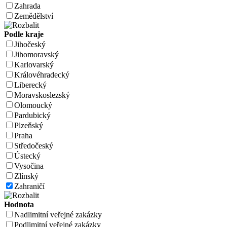
Zahrada
Zemědělství
Podle kraje
Jihočeský
Jihomoravský
Karlovarský
Královéhradecký
Liberecký
Moravskoslezský
Olomoucký
Pardubický
Plzeňský
Praha
Středočeský
Ústecký
Vysočina
Zlínský
Zahraničí
Hodnota
Nadlimitní veřejné zakázky
Podlimitní veřejné zakázky