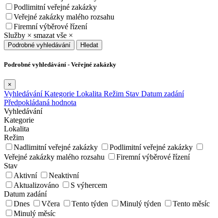
Podlimitní veřejné zakázky
Veřejné zakázky malého rozsahu
Firemní výběrové řízení
Služby
×
smazat vše
×
Podrobné vyhledávání
Hledat
Podrobné vyhledávání - Veřejné zakázky
×
Vyhledávání
Kategorie
Lokalita
Režim
Stav
Datum zadání
Předpokládaná hodnota
Vyhledávání
Kategorie
Lokalita
Režim
Nadlimitní veřejné zakázky
Podlimitní veřejné zakázky
Veřejné zakázky malého rozsahu
Firemní výběrové řízení
Stav
Aktivní
Neaktivní
Aktualizováno
S výhercem
Datum zadání
Dnes
Včera
Tento týden
Minulý týden
Tento měsíc
Minulý měsíc