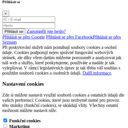
Příhlásit se
×
Zapomněli jste heslo?
Přihlásit se
Přihlásit se přes Google
Přihlásit se přes Facebook
Přihlásit se přes
Seznam
Při poskytování služeb nám pomáhají soubory cookies a osobní
údaje. Cookies podporují nejen správné fungování webových
stránek, ale díky všem datům můžeme porozumět a analyzovat jak
náš web a služby, které poskytujeme, používáte a nadále je tak
vylepšovat. V rámci legislativních úprav je tak třeba váš souhlas s
použitím souborů cookies a osobních údajů.
Další informace
.
Nastavení cookies
Zde si můžete nastavit využití souborů cookies a ostatních údajů dle
vašich preferencí. Cookies, které jsou nezbytně nutné pro provoz
této stránky (funkční cookies), se ukládají vždy. Všechny ostatní
možnosti můžete nastavit níže.
Funkční cookies
Marketing