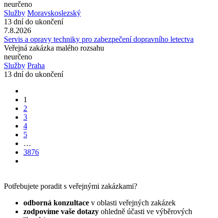
neurčeno
Služby
Moravskoslezský
13 dní do ukončení
7.8.2026
Servis a opravy techniky pro zabezpečení dopravního letectva
Veřejná zakázka malého rozsahu
neurčeno
Služby
Praha
13 dní do ukončení
1
2
3
4
5
…
3876
Potřebujete poradit s veřejnými zakázkami?
odborná konzultace
v oblasti veřejných zakázek
zodpovíme vaše dotazy
ohledně účasti ve výběrových