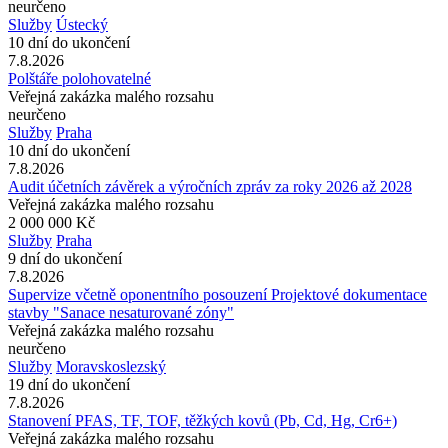
neurčeno
Služby
Ústecký
10 dní do ukončení
7.8.2026
Polštáře polohovatelné
Veřejná zakázka malého rozsahu
neurčeno
Služby
Praha
10 dní do ukončení
7.8.2026
Audit účetních závěrek a výročních zpráv za roky 2026 až 2028
Veřejná zakázka malého rozsahu
2 000 000 Kč
Služby
Praha
9 dní do ukončení
7.8.2026
Supervize včetně oponentního posouzení Projektové dokumentace
stavby "Sanace nesaturované zóny"
Veřejná zakázka malého rozsahu
neurčeno
Služby
Moravskoslezský
19 dní do ukončení
7.8.2026
Stanovení PFAS, TF, TOF, těžkých kovů (Pb, Cd, Hg, Cr6+)
Veřejná zakázka malého rozsahu