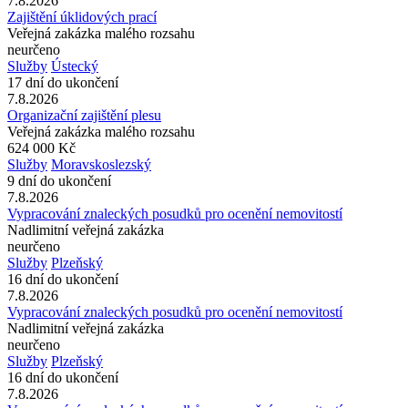
7.8.2026
Zajištění úklidových prací
Veřejná zakázka malého rozsahu
neurčeno
Služby
Ústecký
17 dní do ukončení
7.8.2026
Organizační zajištění plesu
Veřejná zakázka malého rozsahu
624 000 Kč
Služby
Moravskoslezský
9 dní do ukončení
7.8.2026
Vypracování znaleckých posudků pro ocenění nemovitostí
Nadlimitní veřejná zakázka
neurčeno
Služby
Plzeňský
16 dní do ukončení
7.8.2026
Vypracování znaleckých posudků pro ocenění nemovitostí
Nadlimitní veřejná zakázka
neurčeno
Služby
Plzeňský
16 dní do ukončení
7.8.2026