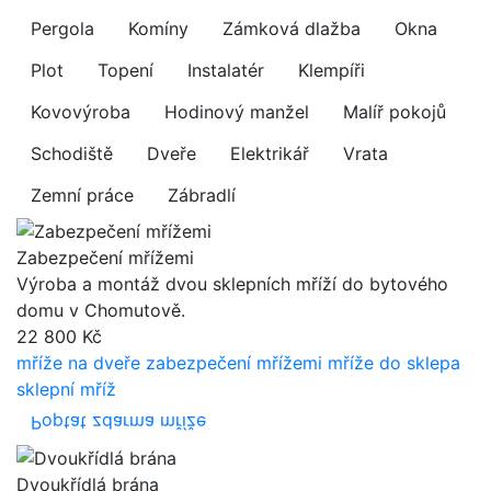
Pergola
Komíny
Zámková dlažba
Okna
Plot
Topení
Instalatér
Klempíři
Kovovýroba
Hodinový manžel
Malíř pokojů
Schodiště
Dveře
Elektrikář
Vrata
Zemní práce
Zábradlí
Zabezpečení mřížemi
Výroba a montáž dvou sklepních mříží do bytového
domu v Chomutově.
22 800 Kč
mříže na dveře
zabezpečení mřížemi
mříže do sklepa
sklepní mříž
Poptat zdarma mříže
Dvoukřídlá brána