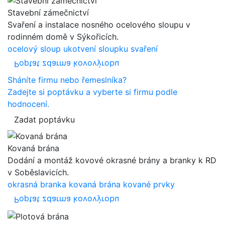
Stavební zámečnictví
Svaření a instalace nosného ocelového sloupu v
rodinném domě v Sýkořicích.
ocelový sloup
ukotvení sloupku
svaření
Poptat zdarma kovovýrobu
Sháníte firmu nebo řemeslníka?
Zadejte si poptávku a vyberte si firmu podle
hodnocení.
Zadat poptávku
Kovaná brána
Dodání a montáž kovové okrasné brány a branky k RD
v Soběslavicích.
okrasná branka
kovaná brána
kované prvky
Poptat zdarma kovovýrobu