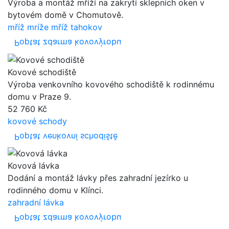
Výroba a montáž mříží na zakrytí sklepních oken v
bytovém domě v Chomutově.
mříž
mríže
mříž tahokov
Poptat zdarma kovovýrobu
Kovové schodiště
Výroba venkovního kovového schodiště k rodinnému
domu v Praze 9.
52 760 Kč
kovové schody
Poptat venkovní schodiště
Kovová lávka
Dodání a montáž lávky přes zahradní jezírko u
rodinného domu v Klínci.
zahradní lávka
Poptat zdarma kovovýrobu