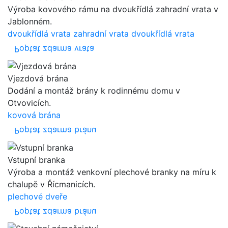
Výroba kovového rámu na dvoukřídlá zahradní vrata v
Jablonném.
dvoukřídlá vrata
zahradní vrata
dvoukřídlá vrata
Poptat zdarma vrata
Vjezdová brána
Dodání a montáž brány k rodinnému domu v
Otvovicích.
kovová brána
Poptat zdarma bránu
Vstupní branka
Výroba a montáž venkovní plechové branky na míru k
chalupě v Řícmanicích.
plechové dveře
Poptat zdarma bránu