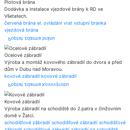
Plotová brána
Dodávka a instalace vjezdové brány k RD ve
Všetatech.
červená brána
el. ovládání vrat
vstupní branka
vjezdová brána
Poptat zdarma bránu
Ocelové zábradlí
Výroba a montáž kovového zábradlí do dvora a před
dům v Dubu nad Moravou.
kovové zábradlí
kovové zábradlí
Poptat zdarma kovovýrobu
Kovové zábradlí
Výroba zábradlí na schodiště do 2.patra v činžovním
domě v Žatci.
schodišťové zábradlí
schodišťové zábradlí
schodišťové
zábradlí
schodišťové zábradlí
zábradlí na schodiště