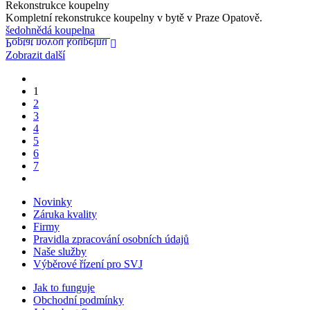
Rekonstrukce koupelny
Kompletní rekonstrukce koupelny v bytě v Praze Opatově.
šedohnědá koupelna
Poptat novou koupelnu
Zobrazit další
1
2
3
4
5
6
7
Novinky
Záruka kvality
Firmy
Pravidla zpracování osobních údajů
Naše služby
Výběrové řízení pro SVJ
Jak to funguje
Obchodní podmínky