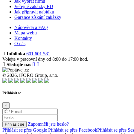
Jak vybrat firmu
Veřejné zakázky EU
Jak připravit nabídku
Garance získání zakázky
Nápověda a FAQ
Mapa webu
Kontakty
O nás
Infolinka
601 601 581
Volejte v pracovní dny od 8:00 do 17:00 hod.
Sledujte nás
© 2026, iFORO Group, s.r.o.
Příhlásit se
×
Zapomněli jste heslo?
Přihlásit se
Přihlásit se přes Google
Přihlásit se přes Facebook
Přihlásit se přes S