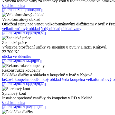
Výměna rohové vany za sprchový kout v rodinném domě ve Straškov
šedá koupelna
Poptat novou koupelnu
Velkoformátový obklad
Obložení stěny nad vanou velkoformátovými dlaždicemi v bytě v Pra
velkoformátový obklad
šedý obklad
obklad vany
Poptat zdarma obkladače
Zednické práce
Výstavba prostřední uličky ve skleníku u bytu v Hradci Králové.
22 700 Kč
ulička ve skleníku
Poptat zdarma zedníka
Rekonstrukce koupelny
Pokládka dlažby a obkladu v koupelně v bytě v Kyjově.
béžová koupelna
obdélníkoý obklad
šedá koupelna
velkoformátový o
Poptat zdarma obkladače
Sprchový kout
Instalace sprchové vaničky do koupelny v RD v Kolíně.
šedá koupelna
Poptat zdarma instalatéra