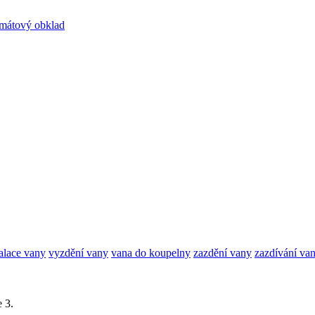
rmátový obklad
talace vany
vyzdění vany
vana do koupelny
zazdění vany
zazdívání va
 3.