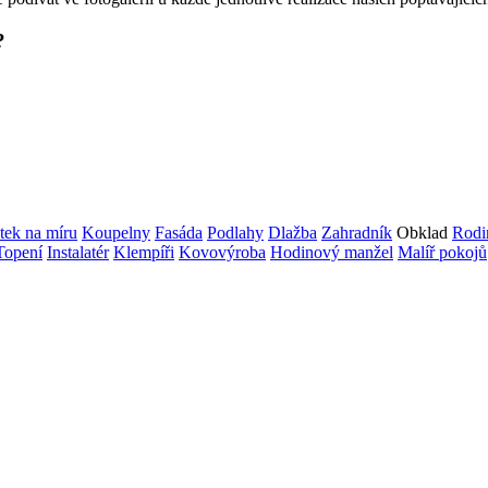
?
tek na míru
Koupelny
Fasáda
Podlahy
Dlažba
Zahradník
Obklad
Rodi
Topení
Instalatér
Klempíři
Kovovýroba
Hodinový manžel
Malíř pokojů