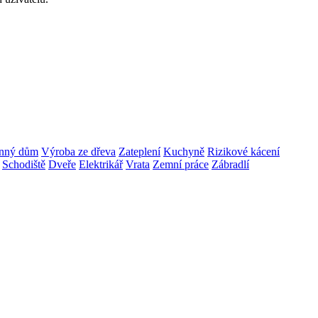
nný dům
Výroba ze dřeva
Zateplení
Kuchyně
Rizikové kácení
Schodiště
Dveře
Elektrikář
Vrata
Zemní práce
Zábradlí