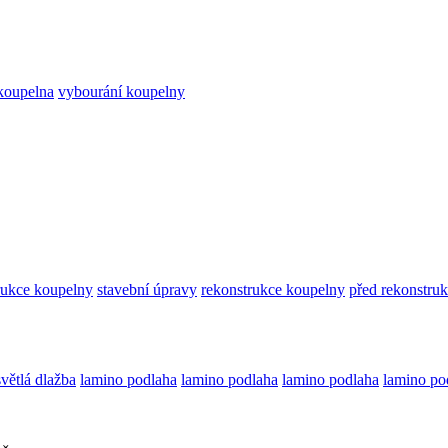
koupelna
vybourání koupelny
rukce koupelny
stavební úpravy
rekonstrukce koupelny
před rekonstruk
světlá dlažba
lamino podlaha
lamino podlaha
lamino podlaha
lamino po