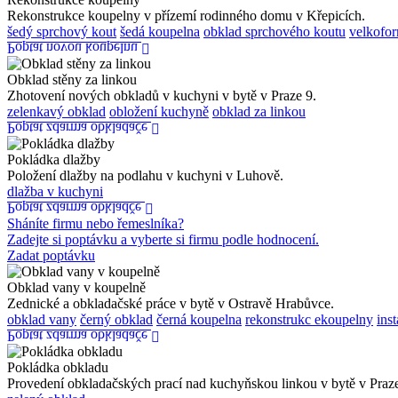
Rekonstrukce koupelny v přízemí rodinného domu v Křepicích.
šedý sprchový kout
šedá koupelna
obklad sprchového koutu
velkofo
Poptat novou koupelnu
Obklad stěny za linkou
Zhotovení nových obkladů v kuchyni v bytě v Praze 9.
zelenkavý obklad
obložení kuchyně
obklad za linkou
Poptat zdarma obkladače
Pokládka dlažby
Položení dlažby na podlahu v kuchyni v Luhově.
dlažba v kuchyni
Poptat zdarma obkladče
Sháníte firmu nebo řemeslníka?
Zadejte si poptávku a vyberte si firmu podle hodnocení.
Zadat poptávku
Obklad vany v koupelně
Zednické a obkladačské práce v bytě v Ostravě Hrabůvce.
obklad vany
černý obklad
černá koupelna
rekonstrukc ekoupelny
ins
Poptat zdarma obkladače
Pokládka obkladu
Provedení obkladačských prací nad kuchyňskou linkou v bytě v Praze