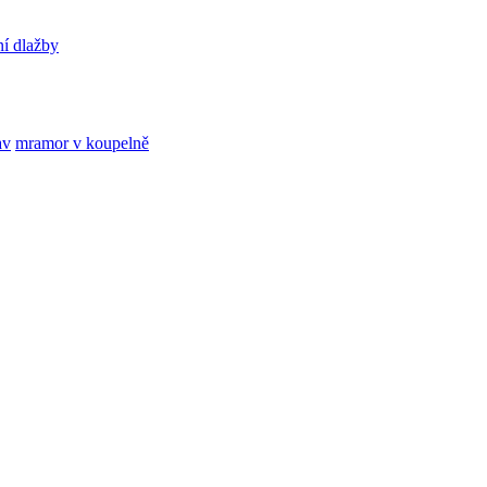
ní dlažby
av
mramor v koupelně