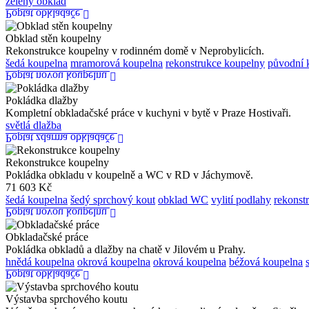
zelený obklad
Poptat obkladače
Obklad stěn koupelny
Rekonstrukce koupelny v rodinném domě v Neprobylicích.
šedá koupelna
mramorová koupelna
rekonstrukce koupelny
původní 
Poptat novou koupelnu
Pokládka dlažby
Kompletní obkladačské práce v kuchyni v bytě v Praze Hostivaři.
světlá dlažba
Poptat zdarma obkladače
Rekonstrukce koupelny
Pokládka obkladu v koupelně a WC v RD v Jáchymově.
71 603 Kč
šedá koupelna
šedý sprchový kout
obklad WC
vylití podlahy
rekonst
Poptat novou koupelnu
Obkladačské práce
Pokládka obkladů a dlažby na chatě v Jilovém u Prahy.
hnědá koupelna
okrová koupelna
okrová koupelna
béžová koupelna
Poptat obkladače
Výstavba sprchového koutu