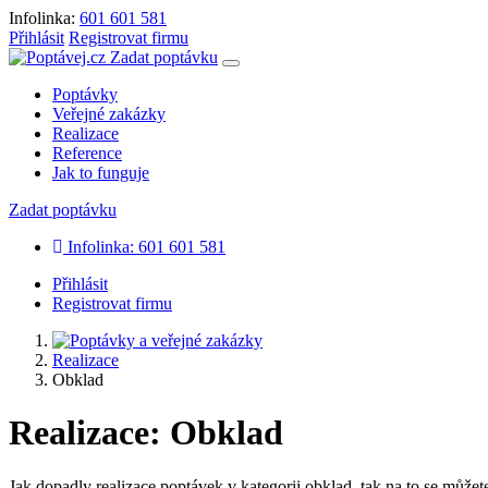
Infolinka:
601 601 581
Přihlásit
Registrovat firmu
Zadat poptávku
Poptávky
Veřejné zakázky
Realizace
Reference
Jak to funguje
Zadat poptávku
Infolinka: 601 601 581
Přihlásit
Registrovat firmu
Realizace
Obklad
Realizace: Obklad
Jak dopadly realizace poptávek v kategorii obklad, tak na to se můžete