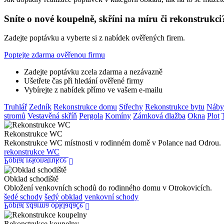
Sníte o nové koupelně, skříni na míru či rekonstrukci
Zadejte poptávku a vyberte si z nabídek ověřených firem.
Poptejte zdarma ověřenou firmu
Zadejte poptávku zcela zdarma a nezávazně
Ušetřete čas při hledání ověřené firmy
Vybírejte z nabídek přímo ve vašem e-mailu
Truhlář
Zedník
Rekonstrukce domu
Střechy
Rekonstrukce bytu
Náby
stromů
Vestavěná skříň
Pergola
Komíny
Zámková dlažba
Okna
Plot
Rekonstrukce WC
Rekonstrukce WC místnosti v rodinném domě v Polance nad Odrou.
rekonstrukce WC
Poptat rekonstrukce
Obklad schodiště
Obložení venkovních schodů do rodinného domu v Otrokovicích.
šedé schody
šedý obklad
venkovní schody
Poptat zdarma obkladače
Rekonstrukce koupelny