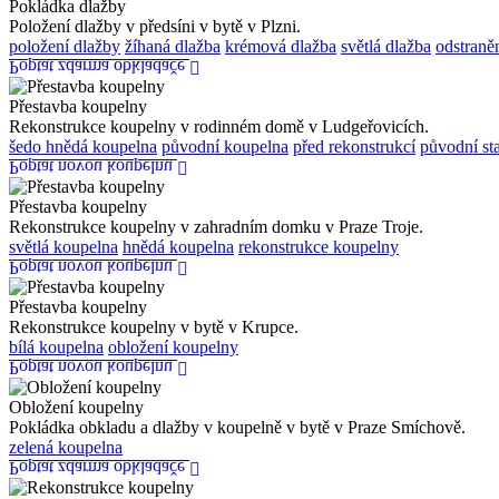
Pokládka dlažby
Položení dlažby v předsíni v bytě v Plzni.
položení dlažby
žíhaná dlažba
krémová dlažba
světlá dlažba
odstraně
Poptat zdarma obkladače
Přestavba koupelny
Rekonstrukce koupelny v rodinném domě v Ludgeřovicích.
šedo hnědá koupelna
původní koupelna
před rekonstrukcí
původní st
Poptat novou koupelnu
Přestavba koupelny
Rekonstrukce koupelny v zahradním domku v Praze Troje.
světlá koupelna
hnědá koupelna
rekonstrukce koupelny
Poptat novou koupelnu
Přestavba koupelny
Rekonstrukce koupelny v bytě v Krupce.
bílá koupelna
obložení koupelny
Poptat novou koupelnu
Obložení koupelny
Pokládka obkladu a dlažby v koupelně v bytě v Praze Smíchově.
zelená koupelna
Poptat zdarma obkladače