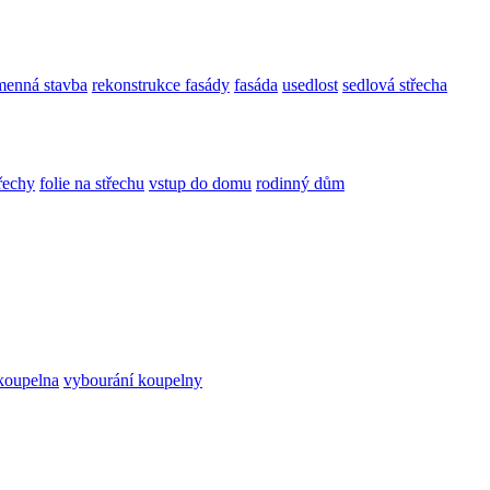
menná stavba
rekonstrukce fasády
fasáda
usedlost
sedlová střecha
třechy
folie na střechu
vstup do domu
rodinný dům
koupelna
vybourání koupelny