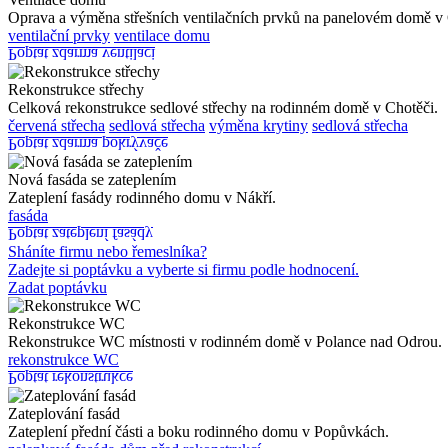
Oprava a výměna střešních ventilačních prvků na panelovém domě v 
ventilační prvky
ventilace domu
Poptat zdarma ventilaci
Rekonstrukce střechy
Celková rekonstrukce sedlové střechy na rodinném domě v Chotěči.
červená střecha
sedlová střecha
výměna krytiny
sedlová střecha
Poptat zdarma pokrývače
Nová fasáda se zateplením
Zateplení fasády rodinného domu v Nákří.
fasáda
Poptat zateplení fasády
Sháníte firmu nebo řemeslníka?
Zadejte si poptávku a vyberte si firmu podle hodnocení.
Zadat poptávku
Rekonstrukce WC
Rekonstrukce WC místnosti v rodinném domě v Polance nad Odrou.
rekonstrukce WC
Poptat rekonstrukce
Zateplování fasád
Zateplení přední části a boku rodinného domu v Popůvkách.