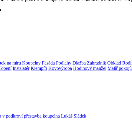
?
tek na míru
Koupelny
Fasáda
Podlahy
Dlažba
Zahradník
Obklad
Rodi
Topení
Instalatér
Klempíři
Kovovýroba
Hodinový manžel
Malíř pokojů
a v podkroví
přestavba koupelna
Lukáš Sládek