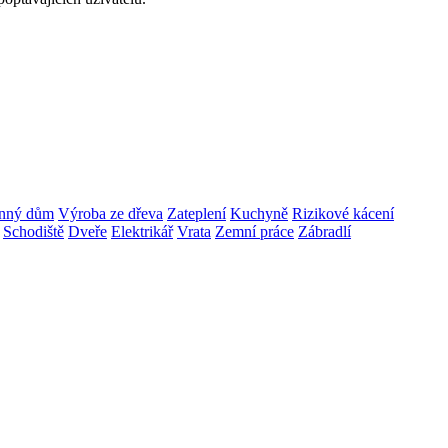
nný dům
Výroba ze dřeva
Zateplení
Kuchyně
Rizikové kácení
Schodiště
Dveře
Elektrikář
Vrata
Zemní práce
Zábradlí