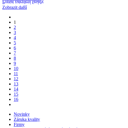
Poptat zateplení fasády
Zobrazit další
1
2
3
4
5
6
7
8
9
10
11
12
13
14
15
16
Novinky
Záruka kvality
Firmy