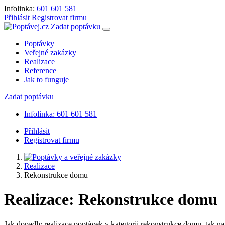
Infolinka:
601 601 581
Přihlásit
Registrovat firmu
Zadat poptávku
Poptávky
Veřejné zakázky
Realizace
Reference
Jak to funguje
Zadat poptávku
Infolinka: 601 601 581
Přihlásit
Registrovat firmu
Realizace
Rekonstrukce domu
Realizace: Rekonstrukce domu
Jak dopadly realizace poptávek v kategorii rekonstrukce domu, tak na t