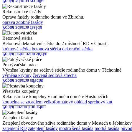
Poptat zdarma zedníka
Rekonstrukce fasády
Oprava fasády rodinného domu ve Zbirohu.
oprava zdobné fasády
Poptat zdarma fasádu
Betonová stěrka
Betonová dekorativní stěrka do 2 místností RD v Chrasti.
krémová stěrka
betonová stěrka
dekorační stěrka
Poptat betonovou stěrku
Pokrývačské práce
Výměna krytiny na sedlové střeše rodinného domu v Těchoníně.
výměna krytiny
červená sedlová střecha
Poptat zdarma střechu
Přestavba koupelny
Rekonstrukce koupelny v rodinném domě v Hustopečích.
koupelna se zrcadlem
velkoformátový obklad
sprchový kut
Poptat novou koupelnu
Zateplení fasády
Zateplení obvodového zdiva rodinného domu v Mostech u Jablunkov
zateplení RD
zateplení fasády
modro šedá fasáda
modrá fasáda
původ