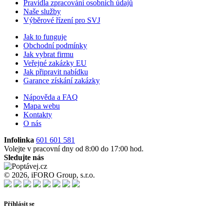
Pravidla zpracování osobních údajů
Naše služby
Výběrové řízení pro SVJ
Jak to funguje
Obchodní podmínky
Jak vybrat firmu
Veřejné zakázky EU
Jak připravit nabídku
Garance získání zakázky
Nápověda a FAQ
Mapa webu
Kontakty
O nás
Infolinka
601 601 581
Volejte v pracovní dny od 8:00 do 17:00 hod.
Sledujte nás
© 2026, iFORO Group, s.r.o.
Příhlásit se