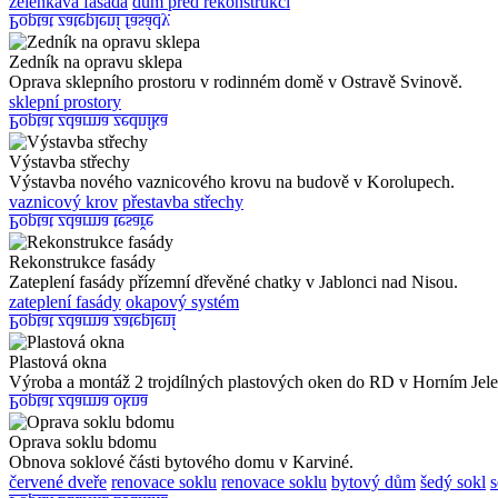
zelenkavá fasáda
dům před rekonstrukcí
Poptat zateplení fasády
Zedník na opravu sklepa
Oprava sklepního prostoru v rodinném domě v Ostravě Svinově.
sklepní prostory
Poptat zdarma zedníka
Výstavba střechy
Výstavba nového vaznicového krovu na budově v Korolupech.
vaznicový krov
přestavba střechy
Poptat zdarma tesaře
Rekonstrukce fasády
Zateplení fasády přízemní dřevěné chatky v Jablonci nad Nisou.
zateplení fasády
okapový systém
Poptat zdarma zateplení
Plastová okna
Výroba a montáž 2 trojdílných plastových oken do RD v Horním Jele
Poptat zdarma okna
Oprava soklu bdomu
Obnova soklové části bytového domu v Karviné.
červené dveře
renovace soklu
renovace soklu
bytový dům
šedý sokl