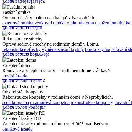
Poptat zateplení fasády
Fasádní omítka
Omítnutí fasády maltou na chalupě v Nasavrkách.
exteriová omítka
venkovní omítka
omítnutí domu
natažení omítky
ka
Poptat zdarma fasádu
Rekonstrukce střechy
Oprava sedlové střechy na rodinném domě v Lomu.
rekonstrukce střechy
výměna střešní krytiny
bordo krytina
laťování s
Poptat zdarma pokrývače
Zateplení domu
Renovace a zateplení fasády na rodinném domě v Žákavě.
modrá fasáda
Poptat zateplení fasády
Obklad stěn koupelny
Rekonstrukce koupelny v rodinném domě v Neprobylicích.
šedá koupelna
mramorová koupelna
rekonstrukce koupelny
původní 
Poptat novou koupelnu
Zateplení fasády RD
Zateplení fasády rodinného domu ve Střítěži nad Bečvou.
oranžová fasáda