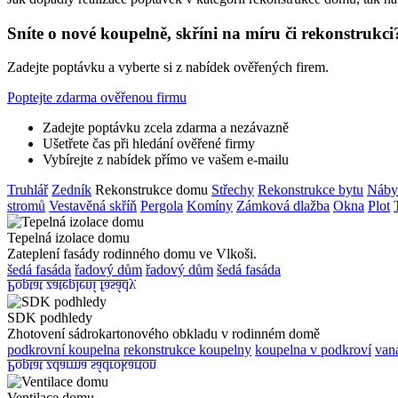
Sníte o nové koupelně, skříni na míru či rekonstrukci
Zadejte poptávku a vyberte si z nabídek ověřených firem.
Poptejte zdarma ověřenou firmu
Zadejte poptávku zcela zdarma a nezávazně
Ušetřete čas při hledání ověřené firmy
Vybírejte z nabídek přímo ve vašem e-mailu
Truhlář
Zedník
Rekonstrukce domu
Střechy
Rekonstrukce bytu
Náby
stromů
Vestavěná skříň
Pergola
Komíny
Zámková dlažba
Okna
Plot
Tepelná izolace domu
Zateplení fasády rodinného domu ve Vlkoši.
šedá fasáda
řadový dům
řadový dům
šedá fasáda
Poptat zateplení fasády
SDK podhledy
Zhotovení sádrokartonového obkladu v rodinném domě
podkrovní koupelna
rekonstrukce koupelny
koupelna v podkroví
van
Poptat zdarma sádrokarton
Ventilace domu