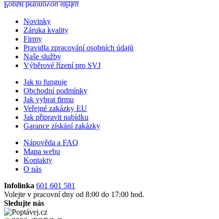
Poptat betonovou stěrku
Novinky
Záruka kvality
Firmy
Pravidla zpracování osobních údajů
Naše služby
Výběrové řízení pro SVJ
Jak to funguje
Obchodní podmínky
Jak vybrat firmu
Veřejné zakázky EU
Jak připravit nabídku
Garance získání zakázky
Nápověda a FAQ
Mapa webu
Kontakty
O nás
Infolinka
601 601 581
Volejte v pracovní dny od 8:00 do 17:00 hod.
Sledujte nás