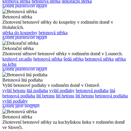
krémová stěrka
betonová stěrka
dekorační stěrka
Poptat betonovou stěrku
Betonová stěrka
Zhotovení betonové stěrky do koupelny v rodinném domě v
Holubicích.
stěrka do koupelny
betonová stěrka
Poptat betonovou stěrku
Dekorační stěrka
Zhotovení stěnové betonové stěrky v rodinném domě v Lounech.
kruhové zrcadlo
betonová stěrka
šedá stěrka
betonová stěrka
stěrka
na krbu
Poptat betonovou stěrku
Betonová litá podlaha
Vylití betonové podlahy v rodinném domě v Ostravě.
vylití betonu
litá podlaha
vylití podlahy
betonová podlaha
litá
betonová podlaha
lití betonu
lití betonu
lití betonu
betonová podlaha
vylití podlahy
Poptat litou podlahu
Betonová stěrka
Zhotovení betonové stěrky za kuchyňskou linku v rodinném domě
ve Sloveči.