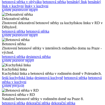
betonová stěrka v obýváku
betonová stěrka
benátský štuk
benátský
štuk v kuchyni
štuky v kuchyni
Poptat betonovou stěrku
Dekorativní stěrka
Zhotovení dekorativní betonové stěrky za kuchyňskou linku v RD v
Děhylově.
betonová stěrka
betonová stěrka
Poptat betonovou stěrku
Betonová stěrka
Zhotovení betonové stěrky v interiérech rodinného domu na Praze -
východ.
betonová stěrka
designová stěrka
Poptat betonou stěrku
Kuchyňská linka
Kuchyňská linka a betonová stěrka v rodinném domě v Poleradech.
šedá kuchyňská linka
designová kuchyně
betonová stěrka
betonová
stěrka v kuchyni
Poptat kuchyni
Betonová stěrka v RD
Natažení betonové stěrky v rodinném domě na Praze 8.
betonová stěrka
dekorační stěrka
dekorační stěrka