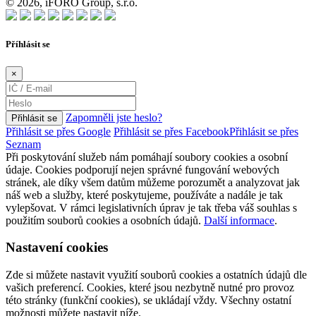
© 2026, iFORO Group, s.r.o.
Příhlásit se
×
Zapomněli jste heslo?
Přihlásit se
Přihlásit se přes Google
Přihlásit se přes Facebook
Přihlásit se přes
Seznam
Při poskytování služeb nám pomáhají soubory cookies a osobní
údaje. Cookies podporují nejen správné fungování webových
stránek, ale díky všem datům můžeme porozumět a analyzovat jak
náš web a služby, které poskytujeme, používáte a nadále je tak
vylepšovat. V rámci legislativních úprav je tak třeba váš souhlas s
použitím souborů cookies a osobních údajů.
Další informace
.
Nastavení cookies
Zde si můžete nastavit využití souborů cookies a ostatních údajů dle
vašich preferencí. Cookies, které jsou nezbytně nutné pro provoz
této stránky (funkční cookies), se ukládají vždy. Všechny ostatní
možnosti můžete nastavit níže.