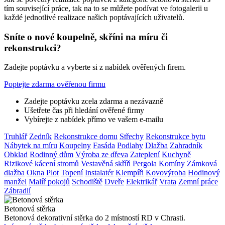
tím související práce, tak na to se můžete podívat ve fotogalerii u
každé jednotlivé realizace našich poptávajících uživatelů.
Sníte o nové koupelně, skříni na míru či
rekonstrukci?
Zadejte poptávku a vyberte si z nabídek ověřených firem.
Poptejte zdarma ověřenou firmu
Zadejte poptávku zcela zdarma a nezávazně
Ušetřete čas při hledání ověřené firmy
Vybírejte z nabídek přímo ve vašem e-mailu
Truhlář
Zedník
Rekonstrukce domu
Střechy
Rekonstrukce bytu
Nábytek na míru
Koupelny
Fasáda
Podlahy
Dlažba
Zahradník
Obklad
Rodinný dům
Výroba ze dřeva
Zateplení
Kuchyně
Rizikové kácení stromů
Vestavěná skříň
Pergola
Komíny
Zámková
dlažba
Okna
Plot
Topení
Instalatér
Klempíři
Kovovýroba
Hodinový
manžel
Malíř pokojů
Schodiště
Dveře
Elektrikář
Vrata
Zemní práce
Zábradlí
Betonová stěrka
Betonová dekorativní stěrka do 2 místností RD v Chrasti.