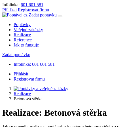
Infolinka:
601 601 581
Přihlásit
Registrovat firmu
Zadat poptávku
Poptávky
Veřejné zakázky
Realizace
Reference
Jak to funguje
Zadat poptávku
Infolinka: 601 601 581
Přihlásit
Registrovat firmu
Realizace
Betonová stěrka
Realizace: Betonová stěrka
Jak se povedly realizace poptávek z kategorie betonová stěrka a s