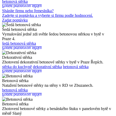
betonová stěrka
Poptat betonovou stěrku
Sháníte firmu nebo řemeslníka?
Zadejte si poptávku a vyberte si firmu podle hodnocení.
Zadat poptávku
Šedá betonová stěrka
Vymalování jedné zdi světle šedou betonovou stěrkou v bytě v
Praze 4.
šedá betonová stěrka
Poptat betonovou stěrku
Dekorativní stěrka
Zhotovení dekorativní betonové stěrky v bytě v Praze Řepích.
stěrka do kuchyně
dekorativní stěrka
betonová stěrka
Poptat betonovou stěrku
Betonová stěrka
Natažení betonové stěrky na stěny v RD ve Zbuzanech.
betonová stěrka
Poptat betonovou stěrku
Betonová stěrka
Zhotovení betonové stěrky a benátského štuku v panelovém bytě v
městě Slaný